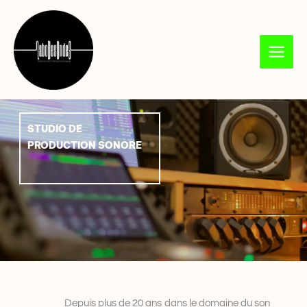
Aller
au
contenu
STUDIO DE
PRODUCTION SONORE
Depuis plus de 20 ans dans le domaine du son